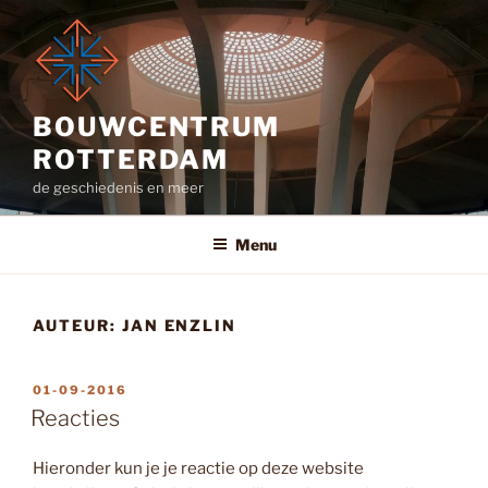
Ga
naar
de
inhoud
BOUWCENTRUM
ROTTERDAM
de geschiedenis en meer
Menu
AUTEUR:
JAN ENZLIN
GEPLAATST
01-09-2016
OP
Reacties
Hieronder kun je je reactie op deze website