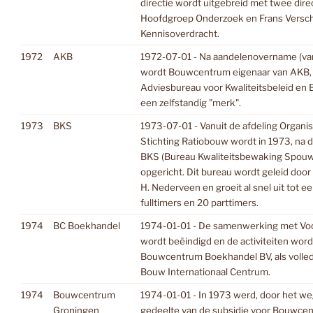
directie wordt uitgebreid met twee dir
Hoofdgroep Onderzoek en Frans Versc
Kennisoverdracht.
1972
AKB
1972-07-01 - Na aandelenovername (van 
wordt Bouwcentrum eigenaar van AKB, 
Adviesbureau voor Kwaliteitsbeleid en B
een zelfstandig "merk".
1973
BKS
1973-07-01 - Vanuit de afdeling Organis
Stichting Ratiobouw wordt in 1973, na de
BKS (Bureau Kwaliteitsbewaking Spou
opgericht. Dit bureau wordt geleid door
H. Nederveen en groeit al snel uit tot 
fulltimers en 20 parttimers.
1974
BC Boekhandel
1974-01-01 - De samenwerking met Voo
wordt beëindigd en de activiteiten wor
Bouwcentrum Boekhandel BV, als volle
Bouw Internationaal Centrum.
1974
Bouwcentrum
1974-01-01 - In 1973 werd, door het we
Groningen
gedeelte van de subsidie voor Bouwce