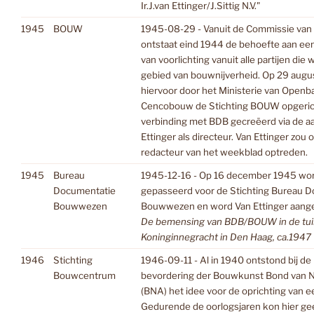
Ir.J.van Ettinger/J.Sittig N.V."
1945
BOUW
1945-08-29 - Vanuit de Commissie van 
ontstaat eind 1944 de behoefte aan een
van voorlichting vanuit alle partijen die
gebied van bouwnijverheid. Op 29 aug
hiervoor door het Ministerie van Ope
Cencobouw de Stichting BOUW opgerich
verbinding met BDB gecreëerd via de aa
Ettinger als directeur. Van Ettinger zou 
redacteur van het weekblad optreden.
1945
Bureau
1945-12-16 - Op 16 december 1945 word
Documentatie
gepasseerd voor de Stichting Bureau 
Bouwwezen
Bouwwezen en word Van Ettinger aanges
De bemensing van BDB/BOUW in de tui
Koninginnegracht in Den Haag, ca.1947
1946
Stichting
1946-09-11 - Al in 1940 ontstond bij de
Bouwcentrum
bevordering der Bouwkunst Bond van N
(BNA) het idee voor de oprichting van
Gedurende de oorlogsjaren kon hier ge