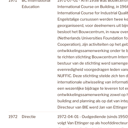
1971
BC International
1971-07-01 - Al in 1958 was Bouwcen
Education
International Course on Building, in 19
International Course for Industrial Quali
Engelstalige cursussen werden twee kee
georganiseerd, voor deelnemers uit bijn
besloot het Bouwcentrum, in nauw ove
(Netherlands Universities Foundation for
Cooperation), zijn activiteiten op het ge
ontwikkelingssamenwerking onder te b
te richten stichting Bouwcentrum Intern
bestuur van de stichting werd samenges
evenredigheid voorgedragen leden van
NUFFIC. Deze stichting stelde zich ten 
internationale uitwisseling van informat
een wezenlijke bijdrage te leveren tot 
ontwikkelingssamenwerking zowel op h
building and planning als op dat van inte
Directeur van BIE werd Jan van Ettinger j
1972
Directie
1972-04-01 - Oudgediende (sinds 1950) K
volgt Van Ettinger op als hoofddirecte