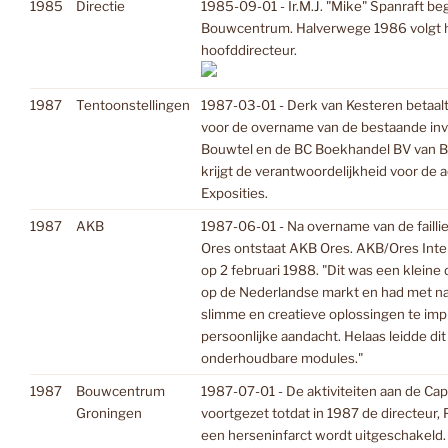
1985
Directie
1985-09-01 - Ir.M.J. "Mike" Spanraft beg
Bouwcentrum. Halverwege 1986 volgt hij
hoofddirecteur.
1987
Tentoonstellingen
1987-03-01 - Derk van Kesteren betaalt 
voor de overname van de bestaande inve
Bouwtel en de BC Boekhandel BV van B
krijgt de verantwoordelijkheid voor de a
Exposities.
1987
AKB
1987-06-01 - Na overname van de failli
Ores ontstaat AKB Ores. AKB/Ores Intern
op 2 februari 1988. "Dit was een kleine
op de Nederlandse markt en had met n
slimme en creatieve oplossingen te im
persoonlijke aandacht. Helaas leidde dit
onderhoudbare modules."
1987
Bouwcentrum
1987-07-01 - De aktiviteiten aan de Ca
Groningen
voortgezet totdat in 1987 de directeur, 
een herseninfarct wordt uitgeschakeld.