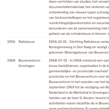
doen verrichten van studies, het verza
documentatiemateriaal, het verlenen v
ontwikkeling van nieuwe typen schoolg
van tentoonstellingen en het organiser
voorlichtingsbijeenkomsten en excursi
bevorderen van de samenwerking met in
gebied van de scholenbouw in binnen- e
1956
Ratiobouw
1956-10-01 - Stichting Ratiobouw verla
Koninginneweg in Den Haag en vestigt zi
gekomen Weenagebouw van Bouwcen
1968
Bouwcentrum
1968-07-01 - In 1968 ontstond een sa
Groningen
bouw-bedrijfsleven, organisaties in de
gemeentelijke- en provinciale overheid 
provincies en het Bouwcentrum voor de
Bouwcentrum in het noorden van het land.
september 1969 tot de vestiging van 
Nederland in de Martinihal in Groningen.
handen van de heer G. Keulen, tevens h
activiteiten waren dezelfde als in Bou
maar wel bescheidener. Er waren tijdeli