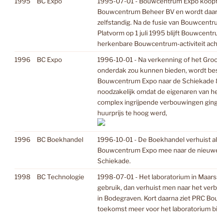
1995
BC Expo
1995-07-01 - Bouwcentrum Expo koopt
Bouwcentrum Beheer BV en wordt daar
zelfstandig. Na de fusie van Bouwcent
Platvorm op 1 juli 1995 blijft Bouwcent
herkenbare Bouwcentrum-activiteit ach
1996
BC Expo
1996-10-01 - Na verkenning of het Gr
onderdak zou kunnen bieden, wordt bes
Bouwcentrum Expo naar de Schiekade 8
noodzakelijk omdat de eigenaren van 
complex ingrijpende verbouwingen gin
huurprijs te hoog werd,
1996
BC Boekhandel
1996-10-01 - De Boekhandel verhuist a
Bouwcentrum Expo mee naar de nieuwe 
Schiekade.
1998
BC Technologie
1998-07-01 - Het laboratorium in Maarsse
gebruik, dan verhuist men naar het v
in Bodegraven. Kort daarna ziet PRC 
toekomst meer voor het laboratorium bi