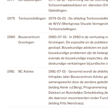
Schoonmaakbedrijven en -diensten (S
Opleidingen.
1979
Tentoonstellingen
1979-01-01 - De afdeling Tentoonstellin
de WVV (Werkgroep Visuele Vormgeving
Tentoonstellingen.
1980
Bouwcentrum
1980-07-01 - In 1980 is de verhuizing n
Groningen
Groningen. De expositie en de publieks
gestopt. Bouwkundige adviezen en publ
bouwkundige problemen zijn de belangrij
evenals de bouwkundige inspecties, die 
deskundige verklaringen bij juridische c
1981
BC Advies
1981-07-01 - Gevormd wordt de afdel
Infraplan, later Bouwcentrum Advies g
samengewerkt door de eerdere geled
(leiding Henk v.d.Berg), Programmerin
Dekker) en Ruimtelijke Ontwikkeling (l
die daarvoor ressorteerden onder Func
(leiding Frits Nierstrasz).