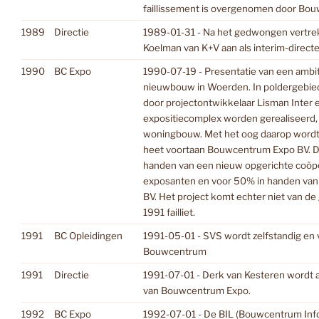
faillissement is overgenomen door Bo
1989
Directie
1989-01-31 - Na het gedwongen vertrek
Koelman van K+V aan als interim-directe
1990
BC Expo
1990-07-19 - Presentatie van een ambit
nieuwbouw in Woerden. In poldergebied
door projectontwikkelaar Lisman Inter 
expositiecomplex worden gerealiseerd,
woningbouw. Met het oog daarop wordt
heet voortaan Bouwcentrum Expo BV. 
handen van een nieuw opgerichte coöpe
exposanten en voor 50% in handen va
BV. Het project komt echter niet van de
1991 failliet.
1991
BC Opleidingen
1991-05-01 - SVS wordt zelfstandig en 
Bouwcentrum
1991
Directie
1991-07-01 - Derk van Kesteren wordt a
van Bouwcentrum Expo.
1992
BC Expo
1992-07-01 - De BIL (Bouwcentrum Info