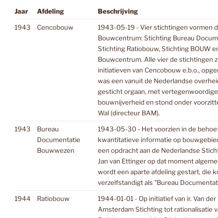
Jaar
Afdeling
Beschrijving
1943
Cencobouw
1943-05-19 - Vier stichtingen vormen d
Bouwcentrum: Stichting Bureau Docu
Stichting Ratiobouw, Stichting BOUW en
Bouwcentrum. Alle vier de stichtingen 
initiatieven van Cencobouw e.b.o., opge
was een vanuit de Nederlandse overheid
gesticht orgaan, met vertegenwoordige
bouwnijverheid en stond onder voorzitte
Wal (directeur BAM).
1943
Bureau
1943-05-30 - Het voorzien in de behoef
Documentatie
kwantitatieve informatie op bouwgebi
Bouwwezen
een opdracht aan de Nederlandse Sticht
Jan van Ettinger op dat moment algemee
wordt een aparte afdeling gestart, die k
verzelfstandigt als "Bureau Documenta
1944
Ratiobouw
1944-01-01 - Op initiatief van ir. Van de
Amsterdam Stichting tot rationalisatie