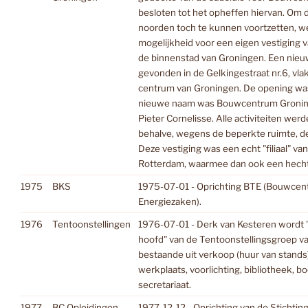
besloten tot het opheffen hiervan. Om d
noorden toch te kunnen voortzetten, w
mogelijkheid voor een eigen vestiging
de binnenstad van Groningen. Een ni
gevonden in de Gelkingestraat nr.6, vlak
centrum van Groningen. De opening was 
nieuwe naam was Bouwcentrum Groning
Pieter Cornelisse. Alle activiteiten wer
behalve, wegens de beperkte ruimte, de t
Deze vestiging was een echt "filiaal" 
Rotterdam, waarmee dan ook een hech
1975
BKS
1975-07-01 - Oprichting BTE (Bouwce
Energiezaken).
1976
Tentoonstellingen
1976-07-01 - Derk van Kesteren wordt 
hoofd" van de Tentoonstellingsgroep 
bestaande uit verkoop (huur van stands
werkplaats, voorlichting, bibliotheek, 
secretariaat.
1977
BC Opleidingen
1977-12-12 - Oprichting van de Stichtin